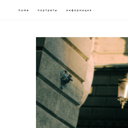
home
home
портреты
портреты
информация
информация