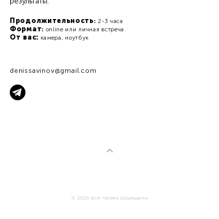
результаты.
Продолжительность
:
2-3 часа
Формат
:
online или личная встреча
От вас:
камера, ноутбук
denissavinov@gmail.com
© 2026 все права защищены